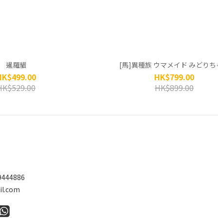
暹羅貓
[馬]異種族 ウマメイド みどりち
HK$499.00
HK$799.00
HK$529.00
HK$899.00
9444886
l.com