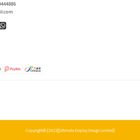
9444886
l.com
Copyright© [2023][Ultimate Display Design Limited]