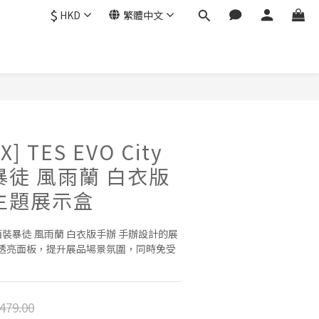
$
HKD
繁體中文
] TES EVO City
暴徒 風雨蘭 白衣版
主題展示盒
y系列 西裝暴徒 風雨蘭 白衣版手辦 手辦設計的展
透亮面板，提升展品場景氛圍，同時免受
479.00