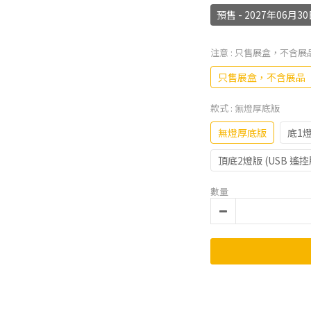
預售 - 2027年06
注意
: 只售展盒，不含展
只售展盒，不含展品
款式
: 無燈厚底版
無燈厚底版
底1燈
頂底2燈版 (USB 遙控
數量