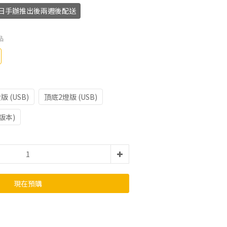
月30日手辦推出後兩週後配送
品
版 (USB)
頂底2燈版 (USB)
版本)
現在預購