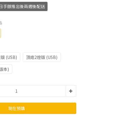
月12日手辦推出後兩週後配送
品
版 (USB)
頂底2燈版 (USB)
版本)
現在預購