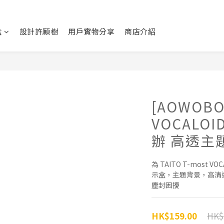
盒
設計許願樹
用戶實物分享
商店介紹
[AOWOBOX
VOCALO
辦 高透主
為 TAITO T-most
示盒，主題背景，高清
塵封困擾
HK$
HK$159.00