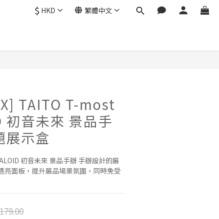
$
HKD
繁體中文
] TAITO T-most
ID 初音未來 景品手
題展示盒
 VOCALOID 初音未來 景品手辦 手辦設計的展
透亮面板，提升展品場景氛圍，同時免受
179.00