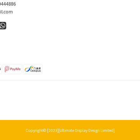
9444886
l.com
Copyright© [2023][Ultimate Display Design Limited]