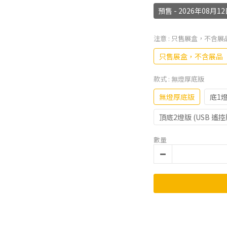
預售 - 2026年08
注意
: 只售展盒，不含展
只售展盒，不含展品
款式
: 無燈厚底版
無燈厚底版
底1燈
頂底2燈版 (USB 遙控
數量