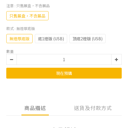
注意
: 只售展盒，不含展品
只售展盒，不含展品
款式
: 無燈厚底版
無燈厚底版
底1燈版 (USB)
頂底2燈版 (USB)
數量
現在預購
商品描述
送貨及付款方式