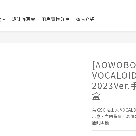
盒
設計許願樹
用戶實物分享
商店介紹
[AOWOBO
VOCALO
2023Ve
盒
為 GSC 粘土人 VOCAL
示盒，主題背景，高清
塵封困擾