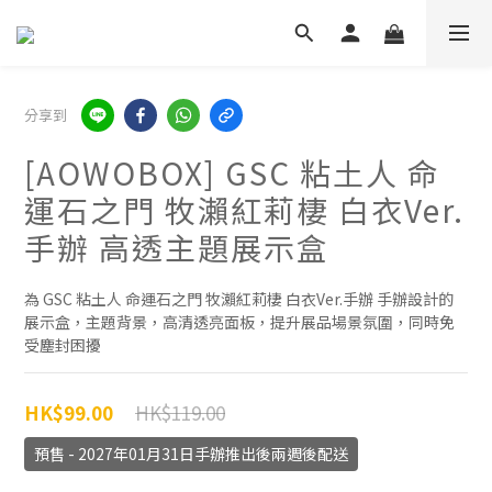
分享到
[AOWOBOX] GSC 粘土人 命
運石之門 牧瀨紅莉棲 白衣Ver.
手辦 高透主題展示盒
為 GSC 粘土人 命運石之門 牧瀨紅莉棲 白衣Ver.手辦 手辦設計的
展示盒，主題背景，高清透亮面板，提升展品場景氛圍，同時免
受塵封困擾
HK$119.00
HK$99.00
預售 - 2027年01月31日手辦推出後兩週後配送