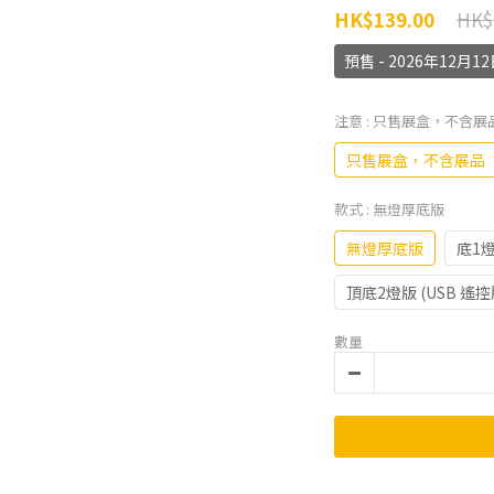
HK$
HK$139.00
預售 - 2026年12
注意
: 只售展盒，不含展
只售展盒，不含展品
款式
: 無燈厚底版
無燈厚底版
底1燈
頂底2燈版 (USB 遙控
數量