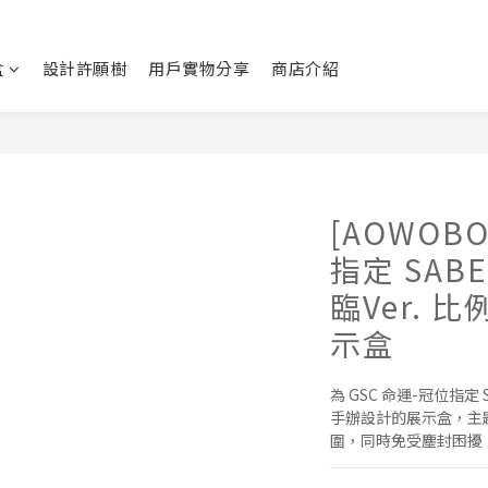
盒
設計許願樹
用戶實物分享
商店介紹
[AOWOBO
指定 SAB
臨Ver. 
示盒
為 GSC 命運-冠位指定 
手辦設計的展示盒，主
圍，同時免受塵封困擾