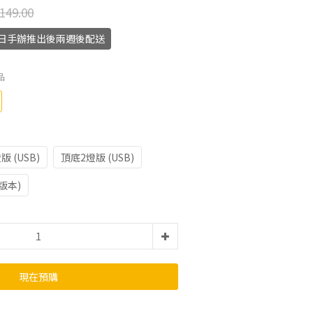
149.00
月12日手辦推出後兩週後配送
品
版 (USB)
頂底2燈版 (USB)
版本)
現在預購