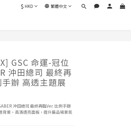
$
HKD
繁體中文
X] GSC 命運-冠位
ER 沖田總司 最終再
比例手辦 高透主題展
SABER 沖田總司 最終再臨Ver. 比例手辦 
題背景，高清透亮面板，提升展品場景氛