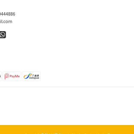
9444886
l.com