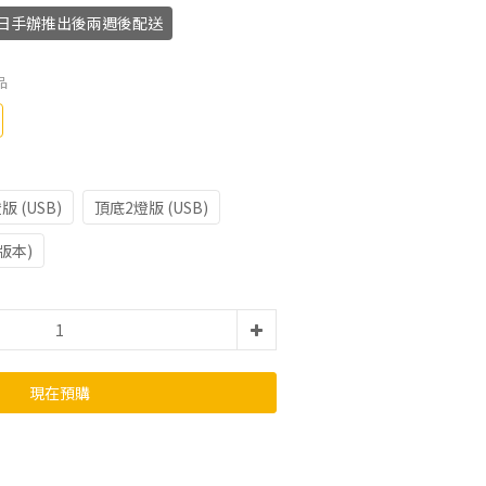
月31日手辦推出後兩週後配送
品
版 (USB)
頂底2燈版 (USB)
版本)
現在預購