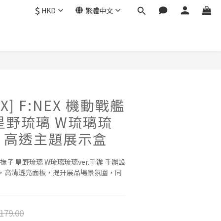
$
HKD
繁體中文
X] F:NEX 機動戰艦
星野琉璃 W琉璃琉
手辦 高透主題展示盒
大和撫子 星野琉璃 W琉璃琉璃ver.手辦 手辦設
，高清透亮面板，提升展品場景氛圍，同
179.00