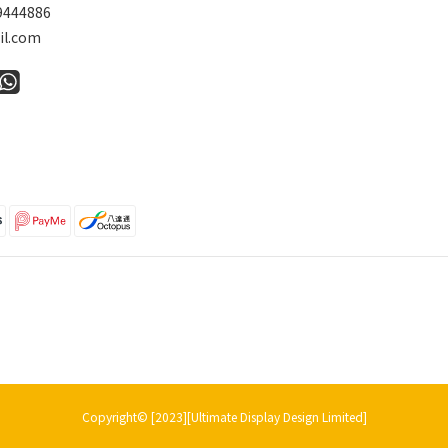
9444886
l.com
Copyright© [2023][Ultimate Display Design Limited]