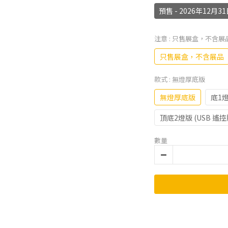
預售 - 2026年12
注意
: 只售展盒，不含展
只售展盒，不含展品
款式
: 無燈厚底版
無燈厚底版
底1燈
頂底2燈版 (USB 遙控
數量