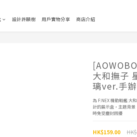
盒
設計許願樹
用戶實物分享
商店介紹
[AOWOBO
大和撫子 
璃ver.
為 F:NEX 機動戰艦 
計的展示盒，主題背景
時免受塵封困擾
HK$
HK$159.00