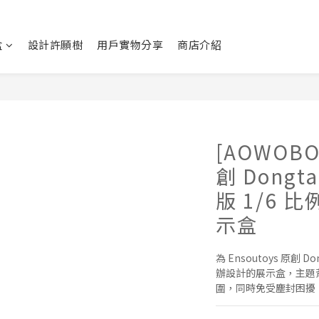
盒
設計許願樹
用戶實物分享
商店介紹
[AOWOBOX
創 Dongt
版 1/6 
示盒
為 Ensoutoys 原創 D
辦設計的展示盒，主題
圍，同時免受塵封困擾