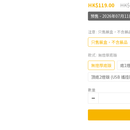
HK$
HK$119.00
預售 - 2026年07
注意
: 只售展盒，不含展
只售展盒，不含展品
款式
: 無燈厚底版
無燈厚底版
底1燈
頂底2燈版 (USB 遙控
數量