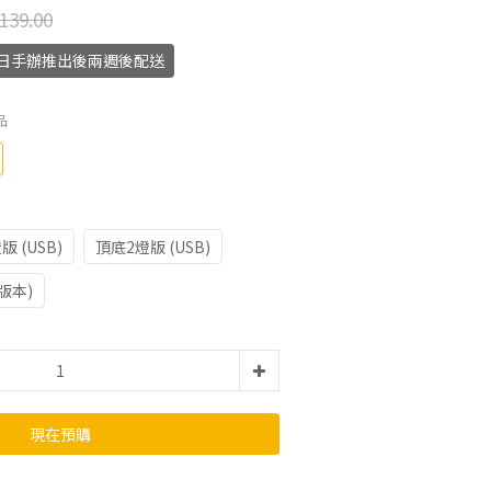
139.00
月11日手辦推出後兩週後配送
品
版 (USB)
頂底2燈版 (USB)
版本)
現在預購