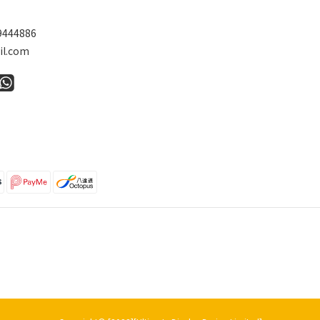
9444886
l.com